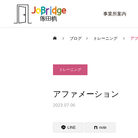
事業所案内
ブログ
トレーニング
ア
トレーニング
サービス案内
話したいこと
トレーニング
アファメーション
進路選択を変えたい大学生
働き続けるための土台
2023.07.06
利用者の声
LINE
note