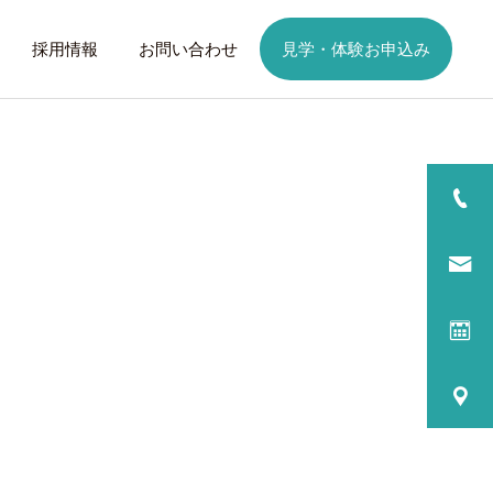
採用情報
お問い合わせ
見学・体験お申込み
詳細を見る
日
ご利用までの流れ
話したいこと
トレーニング
歩くことは幸せに
元気なふりを続けない
る
プログラム内容