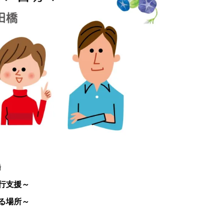
橋
行支援～
る場所～