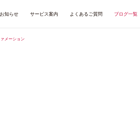
お知らせ
サービス案内
よくあるご質問
ブログ一覧
ファメーション
トレーニング内容
利用者のある１
トレーニング
話したいこと
全力禁止のススメ
社会資源を味方に
就労先・実習先
見学・体験す