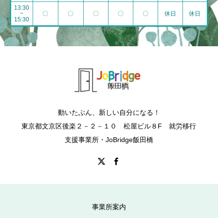
13:30
~
〇
〇
〇
〇
〇
休日
休日
15:30
動いたぶん、新しい自分になる！
東京都文京区後楽２－２－１０ 松屋ビル８F 就労移行
支援事業所・JoBridge飯田橋
事業所案内