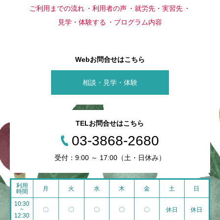
ご利用までの流れ
利用者の声
就労先・実習先
見学・体験する
プログラム内容
Webお問合せはこちら
相談・見学・体験
TELお問合せはこちら
03-3868-2680
受付：9:00 ～ 17:00（土・日休み）
利用
月
火
水
木
金
土
日
時間
10:30
~
〇
〇
〇
〇
〇
休日
休日
12:30