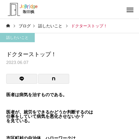
ブログ
話したいこと
ドクターストップ！
話したいこと
ドクターストップ！
2023.06.07
サービス案内
トレーニン
トレーニング
トレーニング
働き続けるための土台
全力禁止のススメ
医者は病気を治すものである。
利用者の声
就労先・実
医者が、就労をできるかどうか判断するのは
仕事をしていて病気を悪化させないか？
を見ている。
市区町村の自治体、ハローワークは、