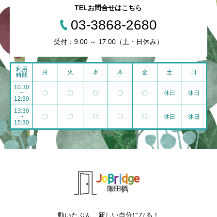
TELお問合せはこちら
03-3868-2680
受付：9:00 ～ 17:00（土・日休み）
利用
月
火
水
木
金
土
日
時間
10:30
~
〇
〇
〇
〇
〇
休日
休日
12:30
13:30
~
〇
〇
〇
〇
〇
休日
休日
15:30
動いたぶん、新しい自分になる！