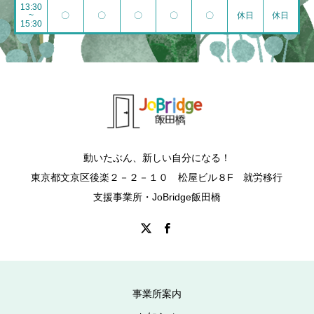
13:30
~
〇
〇
〇
〇
〇
休日
休日
15:30
動いたぶん、新しい自分になる！
東京都文京区後楽２－２－１０ 松屋ビル８F 就労移行
支援事業所・JoBridge飯田橋
事業所案内