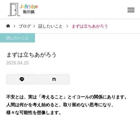
ブログ
話したいこと
まずは立ちあがろう
話したいこと
まずは立ちあがろう
2025.04.15
サービス案内
トレーニン
トレーニング
トレーニング
働き続けるための土台
全力禁止のススメ
不安とは、実は「考えること」とイコールの関係にあります。
人間は
何かを考え始めると、取り留めない思考になり、
利用者の声
就労先・実
様々な可能性を想像
します。