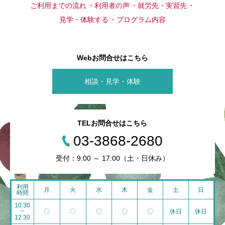
ご利用までの流れ
利用者の声
就労先・実習先
見学・体験する
プログラム内容
Webお問合せはこちら
相談・見学・体験
TELお問合せはこちら
03-3868-2680
受付：9:00 ～ 17:00（土・日休み）
利用
月
火
水
木
金
土
日
時間
10:30
~
〇
〇
〇
〇
〇
休日
休日
12:30