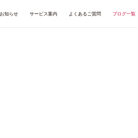
お知らせ
サービス案内
よくあるご質問
ブログ一覧
トレーニング内容
利用者のある１
トレーニング
話したいこと
全力禁止のススメ
社会資源を味方に
就労先・実習先
見学・体験す