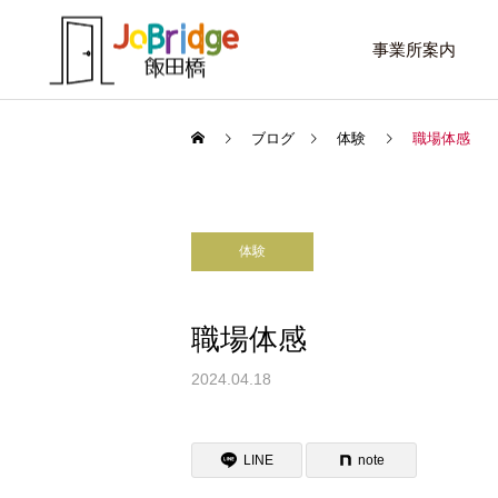
事業所案内
ブログ
体験
職場体感
体験
サービス案内
話したいこと
トレーニング
職場体感
進路選択を変えたい大学生
働き続けるための土台
2024.04.18
利用者の声
LINE
note