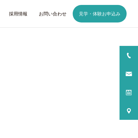
採用情報
お問い合わせ
見学・体験お申込み
詳細を見る
日
ご利用までの流れ
話したいこと
トレーニング
歩くことは幸せに
元気なふりを続けない
る
プログラム内容