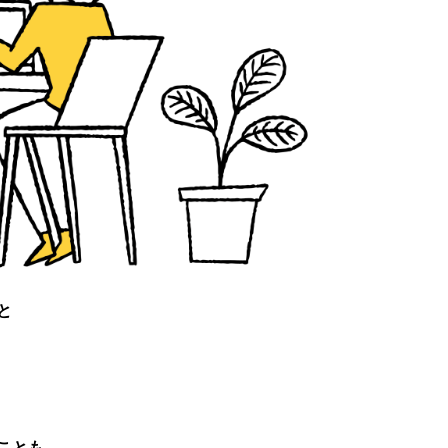
と
ことも