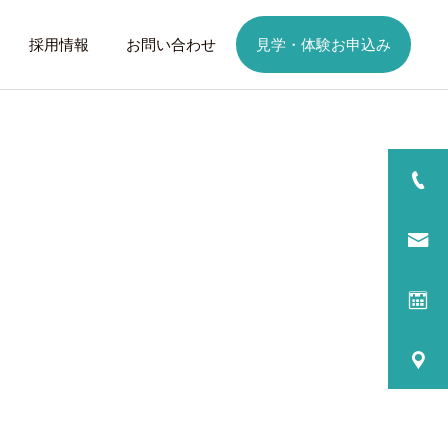
採用情報
お問い合わせ
見学・体験お申込み
詳細を見る
日
ご利用までの流れ
話したいこと
トレーニング
歩くことは幸せに
元気なふりを続けない
る
プログラム内容