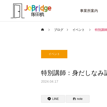
事業所案内
ブログ
イベント
特別講
イベント
サービス案内
話したいこと
トレーニング
特別講師：身だしなみ
進路選択を変えたい大学生
働き続けるための土台
2024.04.17
利用者の声
LINE
note