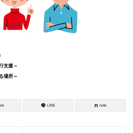
橋
行支援～
る場所～
are
LINE
note