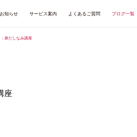
お知らせ
サービス案内
よくあるご質問
ブログ一覧
師：身だしなみ講座
トレーニング内容
利用者のある１
トレーニング
話したいこと
講座
全力禁止のススメ
社会資源を味方に
就労先・実習先
見学・体験す