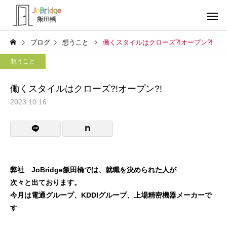
ブログ
想うこと
働くスタイルはクローズ?!オープン?!
想うこと
働くスタイルはクローズ?!オープン?!
2023.10.16
サービス案内
トレーニン
トレーニング
トレーニング
生成AIの書いた文書
働き続けるための土台
弊社 JoBridge飯田橋では、就職を決められた人が
利用者の声
就労先・実
次々と出ております。
今月は電通グループ、KDDIグループ、上場精密機器メーカーで
す