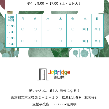
受付：9:00 ～ 17:00（土・日休み）
利用
月
火
水
木
金
土
日
時間
10:30
~
〇
〇
〇
〇
〇
休日
休日
12:30
13:30
~
〇
〇
〇
〇
〇
休日
休日
15:30
動いたぶん、新しい自分になる！
東京都文京区後楽２－２－１０ 松屋ビル８F 就労移行
支援事業所・JoBridge飯田橋