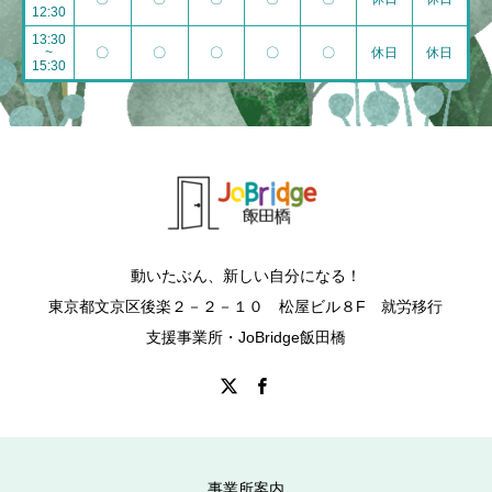
12:30
13:30
~
〇
〇
〇
〇
〇
休日
休日
15:30
動いたぶん、新しい自分になる！
東京都文京区後楽２－２－１０ 松屋ビル８F 就労移行
支援事業所・JoBridge飯田橋
事業所案内