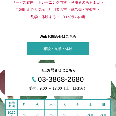
サービス案内
トレーニング内容
利用者のある１日
ご利用までの流れ
利用者の声
就労先・実習先
見学・体験する
プログラム内容
Webお問合せはこちら
相談・見学・体験
TELお問合せはこちら
03-3868-2680
受付：9:00 ～ 17:00（土・日休み）
利用
月
火
水
木
金
土
日
時間
10:30
~
〇
〇
〇
〇
〇
休日
休日