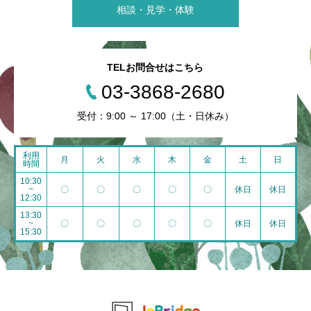
相談・見学・体験
TELお問合せはこちら
03-3868-2680
受付：9:00 ～ 17:00（土・日休み）
利用
月
火
水
木
金
土
日
時間
10:30
~
〇
〇
〇
〇
〇
休日
休日
12:30
13:30
~
〇
〇
〇
〇
〇
休日
休日
15:30