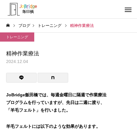
ブログ
トレーニング
精神作業療法
トレーニング
精神作業療法
2024.12.04
サービス案内
トレーニン
トレーニング
トレーニング
働き続けるための土台
全力禁止のススメ
JoBridge飯田橋では、毎週金曜日に隔週で作業療法
プログラムを行っていますが、先日は二週に渡り、
利用者の声
就労先・実
「羊毛フェルト」を行いました。
羊毛フェルトには以下のような効果があります。