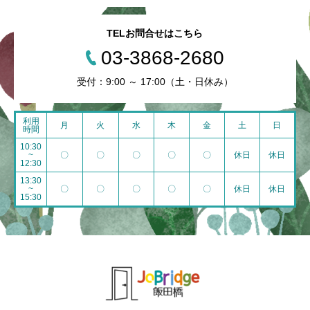
TELお問合せはこちら
03-3868-2680
受付：9:00 ～ 17:00（土・日休み）
利用
月
火
水
木
金
土
日
時間
10:30
~
〇
〇
〇
〇
〇
休日
休日
12:30
13:30
~
〇
〇
〇
〇
〇
休日
休日
15:30