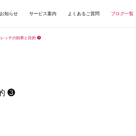
お知らせ
サービス案内
よくあるご質問
ブログ一覧
レッチの効果と目的 ❸
トレーニング内容
利用者のある１
トレーニング
話したいこと
 ❸
全力禁止のススメ
社会資源を味方に
就労先・実習先
見学・体験す