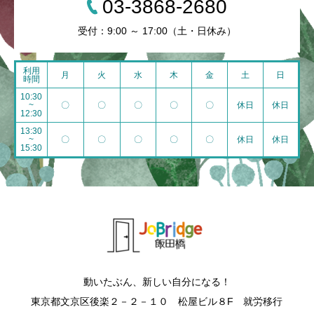
03-3868-2680
受付：9:00 ～ 17:00（土・日休み）
利用
月
火
水
木
金
土
日
時間
10:30
~
〇
〇
〇
〇
〇
休日
休日
12:30
13:30
~
〇
〇
〇
〇
〇
休日
休日
15:30
動いたぶん、新しい自分になる！
東京都文京区後楽２－２－１０ 松屋ビル８F 就労移行