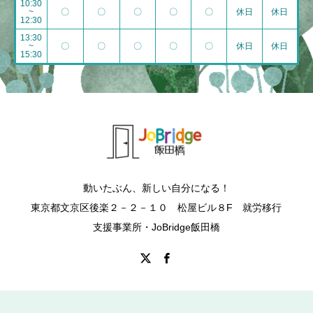
10:30
~
〇
〇
〇
〇
〇
休日
休日
12:30
13:30
~
〇
〇
〇
〇
〇
休日
休日
15:30
動いたぶん、新しい自分になる！
東京都文京区後楽２－２－１０ 松屋ビル８F 就労移行
支援事業所・JoBridge飯田橋