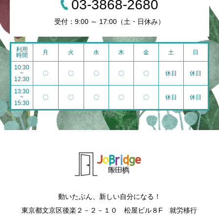
03-3868-2680
受付：9:00 ～ 17:00（土・日休み）
利用
月
火
水
木
金
土
日
時間
10:30
~
〇
〇
〇
〇
〇
休日
休日
12:30
13:30
~
〇
〇
〇
〇
〇
休日
休日
15:30
動いたぶん、新しい自分になる！
東京都文京区後楽２－２－１０ 松屋ビル８F 就労移行