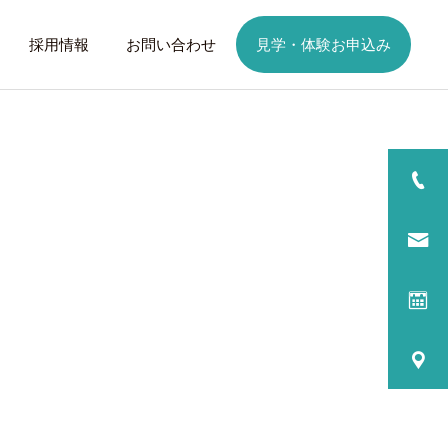
採用情報
お問い合わせ
見学・体験お申込み
詳細を見る
日
ご利用までの流れ
話したいこと
トレーニング
歩くことは幸せに
元気なふりを続けない
る
プログラム内容