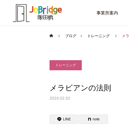
事業所案内
ブログ
トレーニング
メ
トレーニング
サービス案内
話したいこと
トレーニング
メラビアンの法則
進路選択を変えたい大学生
働き続けるための土台
2024.02.02
利用者の声
LINE
note