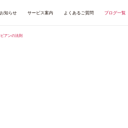
お知らせ
サービス案内
よくあるご質問
ブログ一覧
ラビアンの法則
トレーニング内容
利用者のある１
トレーニング
話したいこと
全力禁止のススメ
社会資源を味方に
就労先・実習先
見学・体験す