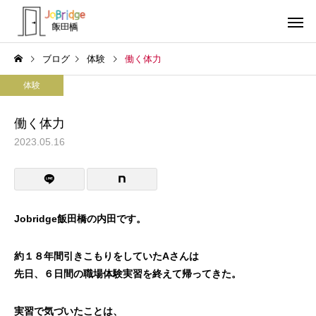
ブログ
体験
働く体力
体験
働く体力
2023.05.16
サービス案内
トレーニン
トレーニング
トレーニング
生成AIの書いた文書
働き続けるための土台
Jobridge飯田橋の内田です。
利用者の声
就労先・実
約１８年間引きこもりをしていたAさんは
先日、６日間の職場体験実習を終えて帰ってきた。
実習で気づいたことは、