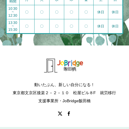
時間
10:30
~
〇
〇
〇
〇
〇
休日
休日
12:30
13:30
~
〇
〇
〇
〇
〇
休日
休日
15:30
動いたぶん、新しい自分になる！
東京都文京区後楽２－２－１０ 松屋ビル８F 就労移行
支援事業所・JoBridge飯田橋