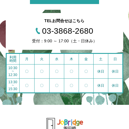
TELお問合せはこちら
03-3868-2680
受付：9:00 ～ 17:00（土・日休み）
利用
月
火
水
木
金
土
日
時間
10:30
~
〇
〇
〇
〇
〇
休日
休日
12:30
13:30
~
〇
〇
〇
〇
〇
休日
休日
15:30