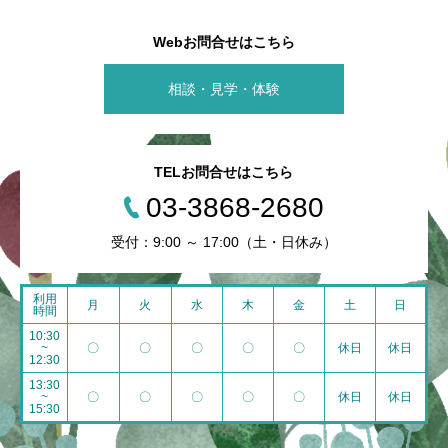
Webお問合せはこちら
相談・見学・体験
TELお問合せはこちら
03-3868-2680
受付：9:00 ～ 17:00（土・日休み）
利用
月
火
水
木
金
土
日
時間
10:30
~
〇
〇
〇
〇
〇
休日
休日
12:30
13:30
~
〇
〇
〇
〇
〇
休日
休日
15:30