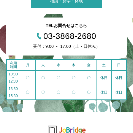
相談・見学・体験
TELお問合せはこちら
03-3868-2680
受付：9:00 ～ 17:00（土・日休み）
利用
月
火
水
木
金
土
日
時間
10:30
~
〇
〇
〇
〇
〇
休日
休日
12:30
13:30
~
〇
〇
〇
〇
〇
休日
休日
15:30