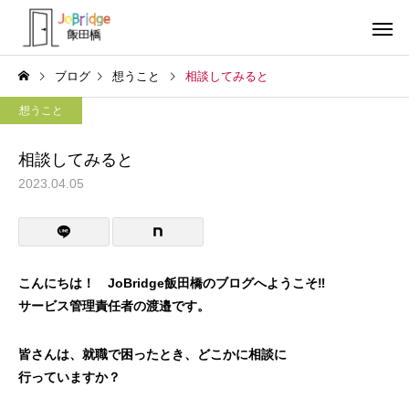
ブログ
想うこと
相談してみると
想うこと
相談してみると
2023.04.05
サービス案内
トレーニン
トレーニング
トレーニング
働き続けるための土台
全力禁止のススメ
こんにちは！ JoBridge飯田橋のブログへようこそ‼
サービス管理責任者の渡邉です。
利用者の声
就労先・実
皆さんは、就職で困ったとき、どこかに相談に
行っていますか？