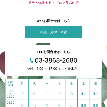
見学・体験する
プログラム内容
Webお問合せはこちら
相談・見学・体験
TELお問合せはこちら
03-3868-2680
受付：9:00 ～ 17:00（土・日休み）
利用
月
火
水
木
金
土
日
時間
10:30
~
〇
〇
〇
〇
〇
休日
休日
12:30
13:30
~
〇
〇
〇
〇
〇
休日
休日