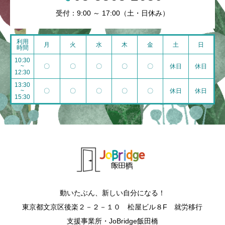
受付：9:00 ～ 17:00（土・日休み）
利用
月
火
水
木
金
土
日
時間
10:30
~
〇
〇
〇
〇
〇
休日
休日
12:30
13:30
~
〇
〇
〇
〇
〇
休日
休日
15:30
動いたぶん、新しい自分になる！
東京都文京区後楽２－２－１０ 松屋ビル８F 就労移行
支援事業所・JoBridge飯田橋