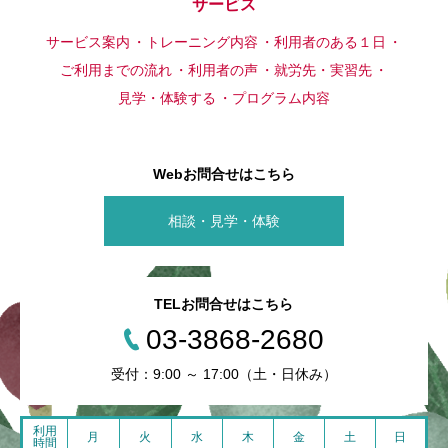
サービス
サービス案内
トレーニング内容
利用者のある１日
ご利用までの流れ
利用者の声
就労先・実習先
見学・体験する
プログラム内容
Webお問合せはこちら
相談・見学・体験
TELお問合せはこちら
03-3868-2680
受付：9:00 ～ 17:00（土・日休み）
利用
月
火
水
木
金
土
日
時間