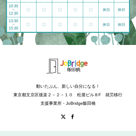
10:30
~
〇
〇
〇
〇
〇
休日
休日
12:30
13:30
~
〇
〇
〇
〇
〇
休日
休日
15:30
動いたぶん、新しい自分になる！
東京都文京区後楽２－２－１０ 松屋ビル８F 就労移行
支援事業所・JoBridge飯田橋