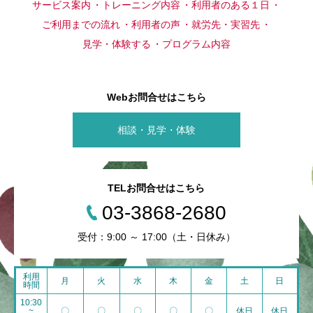
サービス案内
トレーニング内容
利用者のある１日
ご利用までの流れ
利用者の声
就労先・実習先
見学・体験する
プログラム内容
Webお問合せはこちら
相談・見学・体験
TELお問合せはこちら
03-3868-2680
受付：9:00 ～ 17:00（土・日休み）
利用
月
火
水
木
金
土
日
時間
10:30
~
〇
〇
〇
〇
〇
休日
休日