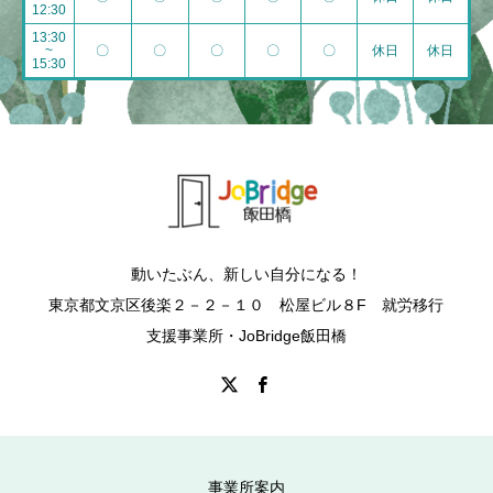
12:30
13:30
~
〇
〇
〇
〇
〇
休日
休日
15:30
動いたぶん、新しい自分になる！
東京都文京区後楽２－２－１０ 松屋ビル８F 就労移行
支援事業所・JoBridge飯田橋
事業所案内