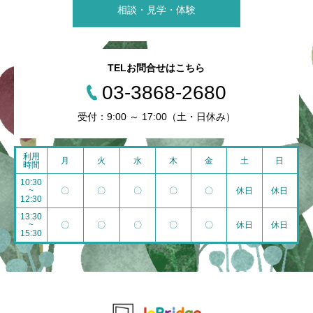
相談・見学・体験
TELお問合せはこちら
03-3868-2680
受付：9:00 ～ 17:00（土・日休み）
利用
月
火
水
木
金
土
日
時間
10:30
~
〇
〇
〇
〇
〇
休日
休日
12:30
13:30
~
〇
〇
〇
〇
〇
休日
休日
15:30