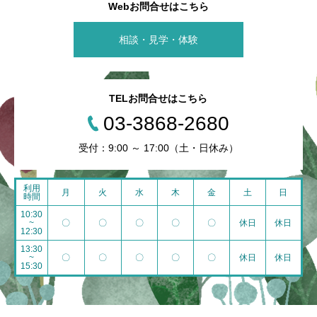
Webお問合せはこちら
相談・見学・体験
TELお問合せはこちら
03-3868-2680
受付：9:00 ～ 17:00（土・日休み）
利用
月
火
水
木
金
土
日
時間
10:30
~
〇
〇
〇
〇
〇
休日
休日
12:30
13:30
~
〇
〇
〇
〇
〇
休日
休日
15:30