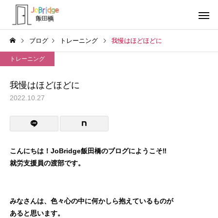
ブログ
トレーニング
我慢はほどほどに
トレーニング
我慢はほどほどに
2022.10.27
サービス案内
トレーニン
トレーニング
トレーニング
働き続けるための土台
全力禁止のススメ
こんにちは！JoBridge飯田橋のブログにようこそ‼
就労支援員の渡部です。
利用者の声
就労先・実
みなさんは、色々心の中に何かしら抱えているものが
あると思います。