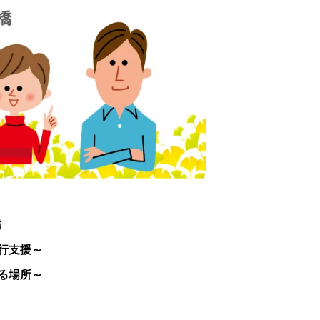
橋
行支援～
る場所～