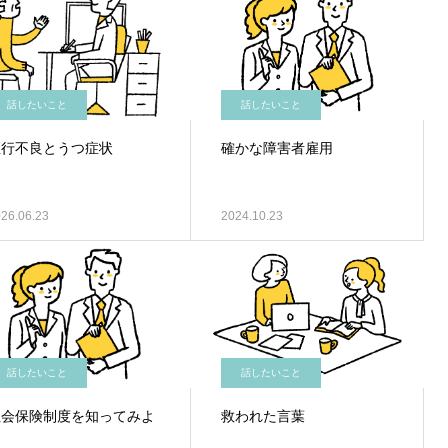
話したいこと
話したいこと
血行不良とうつ症状
確かな障害者雇用
26.06.23
2024.10.23
話したいこと
話したいこと
社会保険制度を知ってみよ
救われた言葉
う