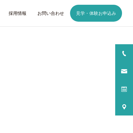
採用情報
お問い合わせ
見学・体験お申込み
詳細を見る
日
ご利用までの流れ
話したいこと
トレーニング
歩くことは幸せに
元気なふりを続けない
る
プログラム内容