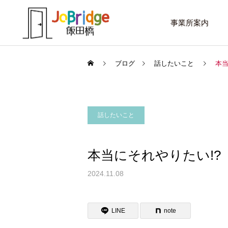
事業所案内
ブログ
話したいこと
本当
話したいこと
サービス案内
話したいこと
トレーニング
本当にそれやりたい!?
進路選択を変えたい大学生
働き続けるための土台
2024.11.08
利用者の声
LINE
note