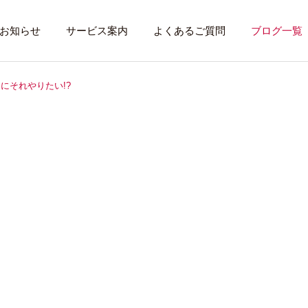
お知らせ
サービス案内
よくあるご質問
ブログ一覧
にそれやりたい!?
トレーニング内容
利用者のある１
トレーニング
話したいこと
全力禁止のススメ
社会資源を味方に
就労先・実習先
見学・体験す