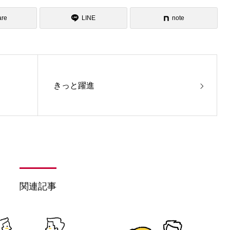
are
LINE
note
きっと躍進
関連記事