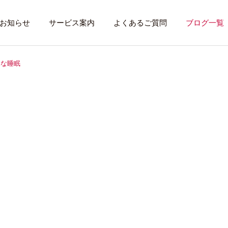
お知らせ
サービス案内
よくあるご質問
ブログ一覧
適な睡眠
トレーニング内容
利用者のある１
トレーニング
話したいこと
全力禁止のススメ
社会資源を味方に
就労先・実習先
見学・体験す