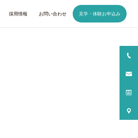
採用情報
お問い合わせ
見学・体験お申込み
詳細を見る
日
ご利用までの流れ
話したいこと
トレーニング
歩くことは幸せに
元気なふりを続けない
る
プログラム内容