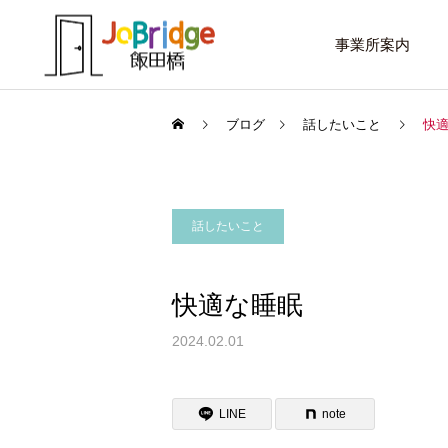
事業所案内
ブログ
話したいこと
快
話したいこと
サービス案内
話したいこと
トレーニング
快適な睡眠
進路選択を変えたい大学生
働き続けるための土台
2024.02.01
利用者の声
LINE
note