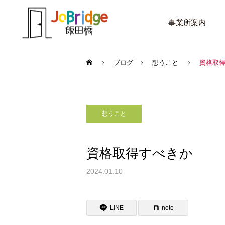
事業所案内
ブログ
想うこと
資格取
想うこと
サービス案内
話したいこと
トレーニング
資格取得すべきか
進路選択を変えたい大学生
働き続けるための土台
2024.01.10
利用者の声
LINE
note