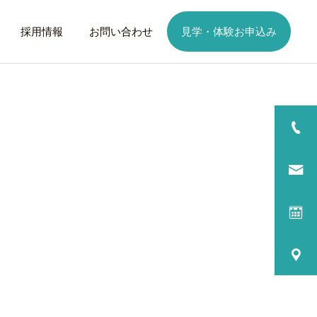
採用情報
お問い合わせ
見学・体験お申込み
詳細を見る
日
ご利用までの流れ
話したいこと
トレーニング
歩くことは幸せに
元気なふりを続けない
る
プログラム内容