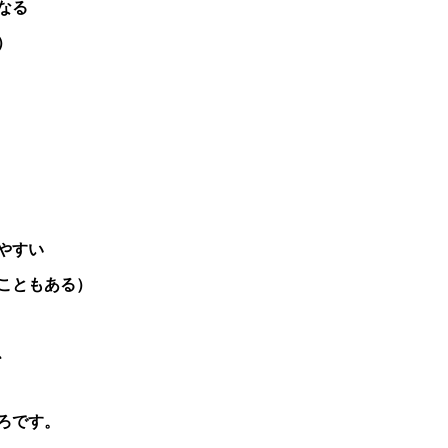
なる
）
やすい
こともある）
、
ろです。