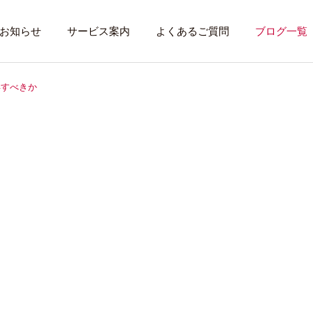
お知らせ
サービス案内
よくあるご質問
ブログ一覧
得すべきか
トレーニング内容
利用者のある１
トレーニング
話したいこと
全力禁止のススメ
社会資源を味方に
就労先・実習先
見学・体験す