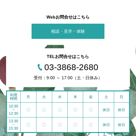
Webお問合せはこちら
相談・見学・体験
TELお問合せはこちら
03-3868-2680
受付：9:00 ～ 17:00（土・日休み）
利用
月
火
水
木
金
土
日
時間
10:30
~
〇
〇
〇
〇
〇
休日
休日
12:30
13:30
~
〇
〇
〇
〇
〇
休日
休日
15:30