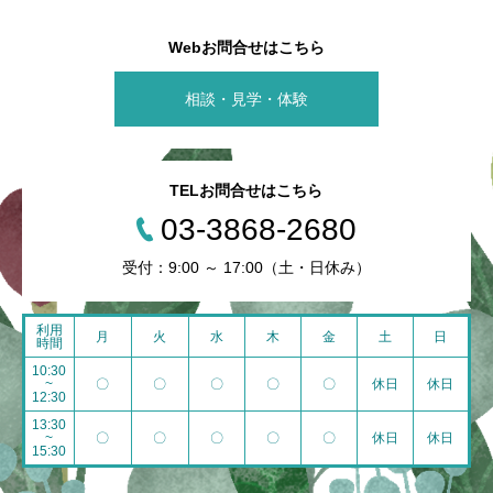
Webお問合せはこちら
相談・見学・体験
TELお問合せはこちら
03-3868-2680
受付：9:00 ～ 17:00（土・日休み）
利用
月
火
水
木
金
土
日
時間
10:30
~
〇
〇
〇
〇
〇
休日
休日
12:30
13:30
~
〇
〇
〇
〇
〇
休日
休日
15:30