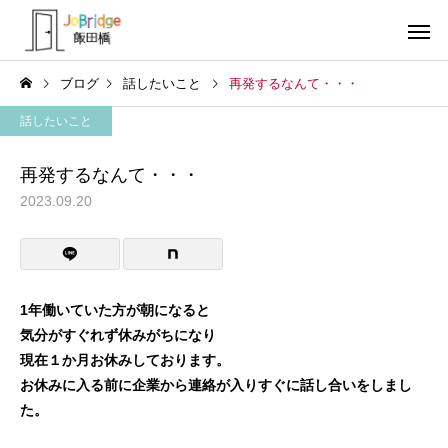
ブログ
話したいこと
再発するなんて・・・
話したいこと
再発するなんて・・・
2023.09.20
サービス案内
トレーニン
トレーニング
トレーニング
生成AIの書いた文書
働き続けるための土台
1年働いていた方が朝になると
気分がすぐれず休みがちになり
利用者の声
就労先・実
現在１か月お休みしております。
お休みに入る前に企業から連絡が入りすぐに話し合いをしまし
た。