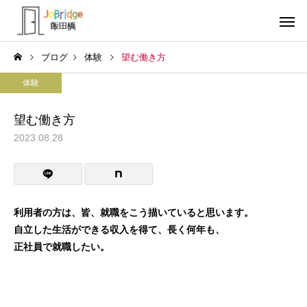
ブログ
体験
望む働き方
体験
望む働き方
2023.08.28
サービス案内
トレーニン
トレーニング
トレーニング
働き続けるための土台
全力禁止のススメ
利用者の方は、皆、就職をこう描いていると思います。
自立した生活ができる収入を得て、長く何年も、
利用者の声
就労先・実
正社員で就職したい。