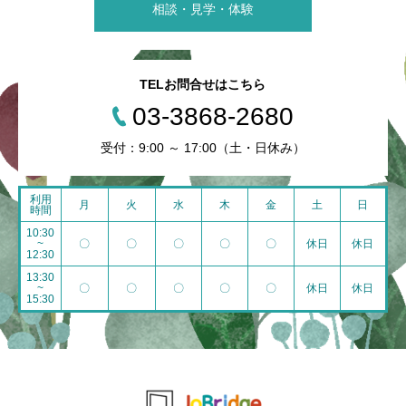
相談・見学・体験
TELお問合せはこちら
03-3868-2680
受付：9:00 ～ 17:00（土・日休み）
利用
月
火
水
木
金
土
日
時間
10:30
~
〇
〇
〇
〇
〇
休日
休日
12:30
13:30
~
〇
〇
〇
〇
〇
休日
休日
15:30