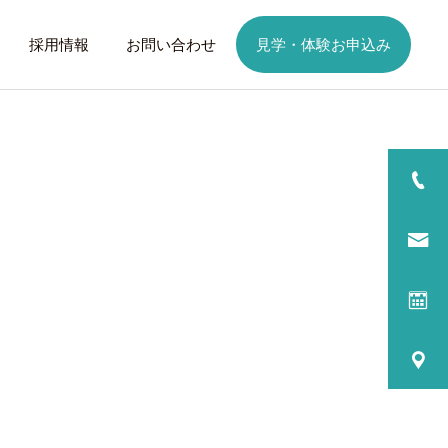
採用情報
お問い合わせ
見学・体験お申込み
詳細を見る
日
ご利用までの流れ
話したいこと
トレーニング
歩くことは幸せに
元気なふりを続けない
る
プログラム内容