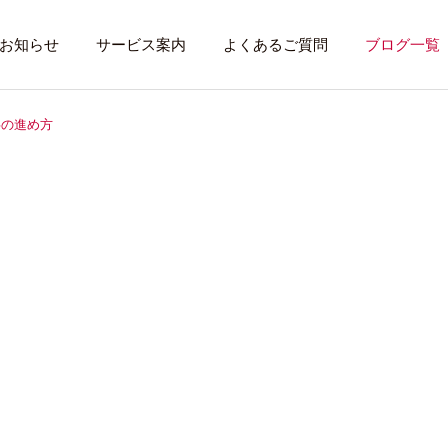
お知らせ
サービス案内
よくあるご質問
ブログ一覧
事の進め方
トレーニング内容
利用者のある１
トレーニング
話したいこと
全力禁止のススメ
社会資源を味方に
就労先・実習先
見学・体験す