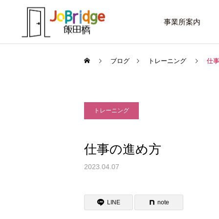
事業所案内
ブログ
トレーニング
仕
トレーニング
サービス案内
話したいこと
トレーニング
仕事の進め方
進路選択を変えたい大学生
働き続けるための土台
2023.04.07
利用者の声
LINE
note