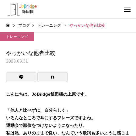
ブログ
トレーニング
やっかいな他者比較
トレーニング
やっかいな他者比較
2023.03.31
サービス案内
トレーニン
トレーニング
トレーニング
働き続けるための土台
全力禁止のススメ
こんにちは。JoBridge飯田橋の上原です。
利用者の声
就労先・実
「他人と比べずに、自分らしく」
いろんなところで耳にするフレーズですよね。
運動会で順位をつけないようになったり、
私は私、ありのままで良い、なんていう歌詞も多いように感じま