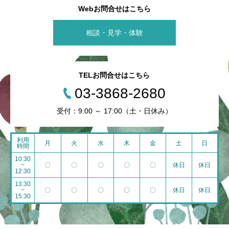
Webお問合せはこちら
相談・見学・体験
TELお問合せはこちら
03-3868-2680
受付：9:00 ～ 17:00（土・日休み）
利用
月
火
水
木
金
土
日
時間
10:30
~
〇
〇
〇
〇
〇
休日
休日
12:30
13:30
~
〇
〇
〇
〇
〇
休日
休日
15:30