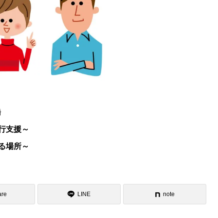
橋
行支援～
る場所～
are
LINE
note