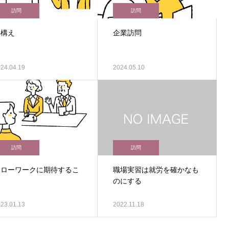
訪問
訪問
心構え
企業訪問
24.04.19
2024.05.10
訪問
訪問
ハローワークに期待するこ
職場実習は就労を確かなも
と
のにする
23.01.13
2022.11.18