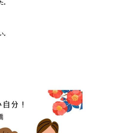
た。
い。