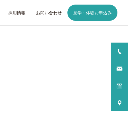
採用情報
お問い合わせ
見学・体験お申込み
詳細を見る
日
ご利用までの流れ
話したいこと
トレーニング
歩くことは幸せに
元気なふりを続けない
る
プログラム内容