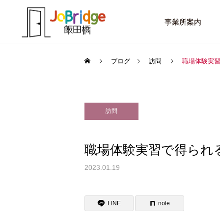
事業所案内
ブログ
訪問
職場体験実
訪問
サービス案内
話したいこと
トレーニング
職場体験実習で得られ
進路選択を変えたい大学生
働き続けるための土台
2023.01.19
利用者の声
LINE
note