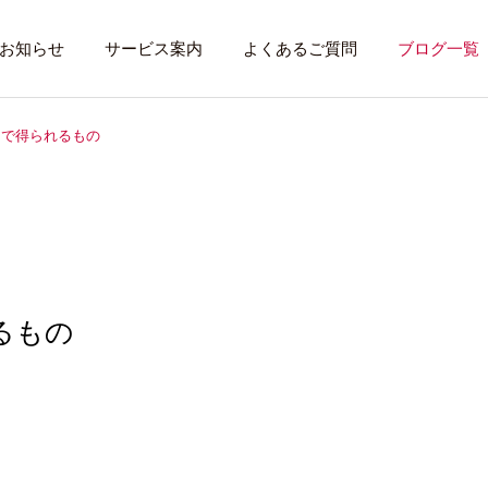
お知らせ
サービス案内
よくあるご質問
ブログ一覧
習で得られるもの
トレーニング内容
利用者のある１
トレーニング
話したいこと
るもの
全力禁止のススメ
社会資源を味方に
就労先・実習先
見学・体験す