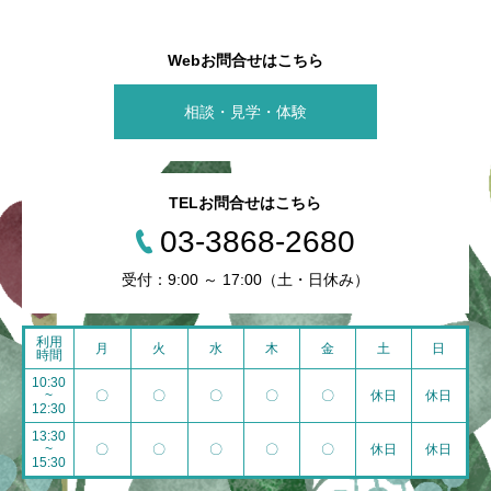
Webお問合せはこちら
相談・見学・体験
TELお問合せはこちら
03-3868-2680
受付：9:00 ～ 17:00（土・日休み）
利用
月
火
水
木
金
土
日
時間
10:30
~
〇
〇
〇
〇
〇
休日
休日
12:30
13:30
~
〇
〇
〇
〇
〇
休日
休日
15:30