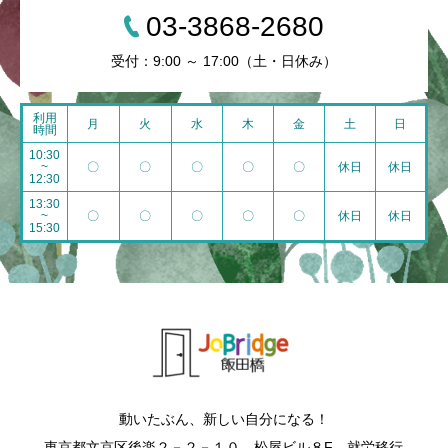
03-3868-2680
受付：9:00 ～ 17:00（土・日休み）
利用
月
火
水
木
金
土
日
時間
10:30
~
〇
〇
〇
〇
〇
休日
休日
12:30
13:30
~
〇
〇
〇
〇
〇
休日
休日
15:30
動いたぶん、新しい自分になる！
東京都文京区後楽２－２－１０ 松屋ビル８F 就労移行