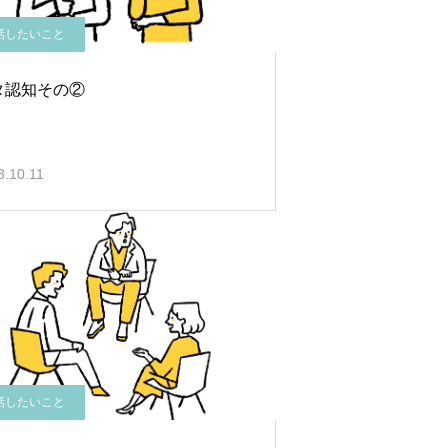
話したいこと
タ認知その②
3.10.11
話したいこと