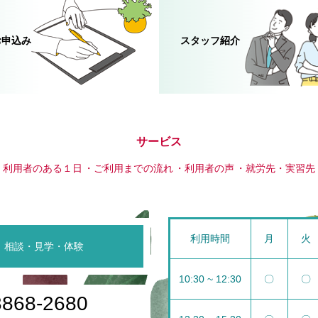
お申込み
スタッフ紹介
サービス
利用者のある１日
ご利用までの流れ
利用者の声
就労先・実習先
利用時間
月
火
相談・見学・体験
10:30 ~ 12:30
〇
〇
3868-2680