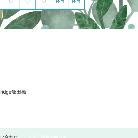
〇
〇
〇
休日
休日
dge飯田橋
問い合わせ
見学・体験お申込み