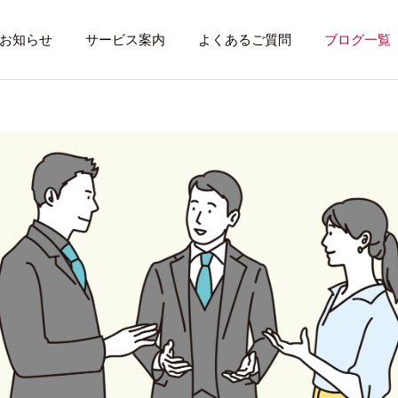
お知らせ
サービス案内
よくあるご質問
ブログ一覧
トレーニング内容
利用者のある１
トレーニング
話したいこと
全力禁止のススメ
社会資源を味方に
就労先・実習先
見学・体験す