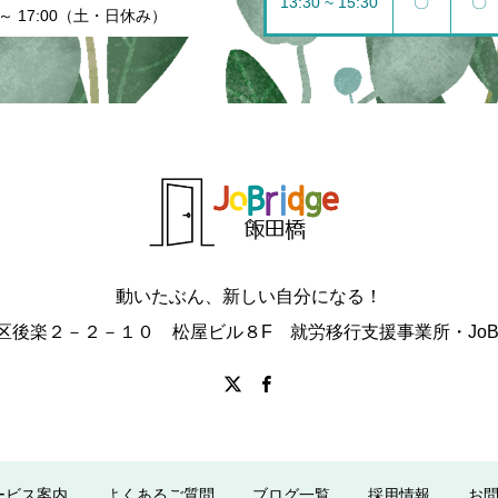
13:30 ~ 15:30
〇
〇
 ～ 17:00（土・日休み）
動いたぶん、新しい自分になる！
区後楽２－２－１０ 松屋ビル８F 就労移行支援事業所・JoBri
ービス案内
よくあるご質問
ブログ一覧
採用情報
お