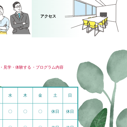
アクセス
見学・体験する
プログラム内容
水
木
金
土
日
〇
〇
〇
休日
休日