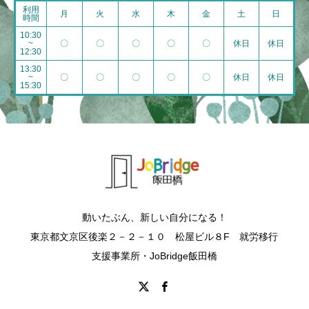
利用
月
火
水
木
金
土
日
時間
10:30
~
〇
〇
〇
〇
〇
休日
休日
12:30
13:30
~
〇
〇
〇
〇
〇
休日
休日
15:30
動いたぶん、新しい自分になる！
東京都文京区後楽２－２－１０ 松屋ビル８F 就労移行
支援事業所・JoBridge飯田橋