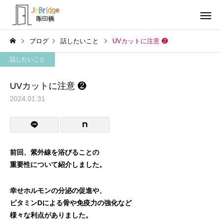
ブログ
話したいこと
UVカットに注意 ❷
話したいこと
UVカットに注意 ❷
2024.01.31
サービス案内
トレーニン
トレーニング
トレーニング
働き続けるための土台
全力禁止のススメ
前回、紫外線を浴びることの
重要性について紹介しました。
利用者の声
就労先・実
幸せホルモンの分泌の促進や、
ビタミンDによる骨や免疫力の強化など
様々な利点がありました。