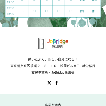
12:30
13:30
~
〇
〇
〇
〇
〇
休日
休日
15:30
動いたぶん、新しい自分になる！
東京都文京区後楽２－２－１０ 松屋ビル８F 就労移行
支援事業所・JoBridge飯田橋
事業所案内