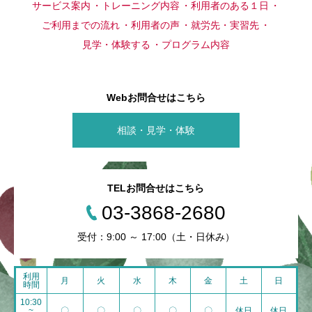
サービス案内
トレーニング内容
利用者のある１日
ご利用までの流れ
利用者の声
就労先・実習先
見学・体験する
プログラム内容
Webお問合せはこちら
相談・見学・体験
TELお問合せはこちら
03-3868-2680
受付：9:00 ～ 17:00（土・日休み）
利用
月
火
水
木
金
土
日
時間
10:30
~
〇
〇
〇
〇
〇
休日
休日