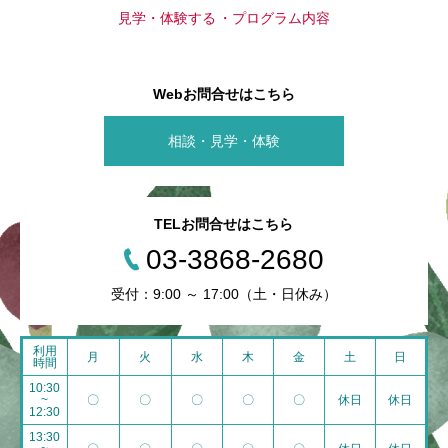
見学・体験する
プログラム内容
Webお問合せはこちら
相談・見学・体験
TELお問合せはこちら
03-3868-2680
受付：9:00 ～ 17:00（土・日休み）
利用
月
火
水
木
金
土
日
時間
10:30
~
〇
〇
〇
〇
〇
休日
休日
12:30
13:30