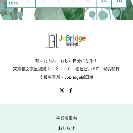
~
〇
〇
〇
〇
〇
休日
休日
15:30
動いたぶん、新しい自分になる！
東京都文京区後楽２－２－１０ 松屋ビル８F 就労移行
支援事業所・JoBridge飯田橋
事業所案内
お知らせ