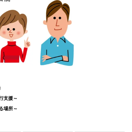
橋
行支援～
る場所～