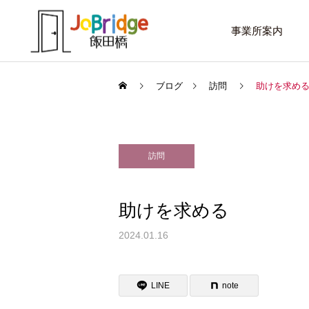
事業所案内
ブログ
訪問
助けを求め
訪問
サービス案内
話したいこと
トレーニング
助けを求める
進路選択を変えたい大学生
働き続けるための土台
2024.01.16
利用者の声
LINE
note