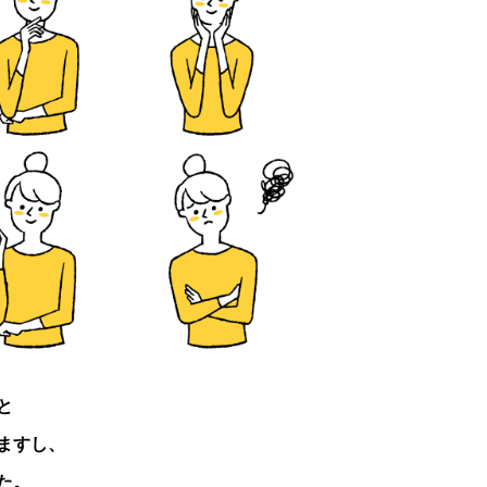
と
ますし、
た。