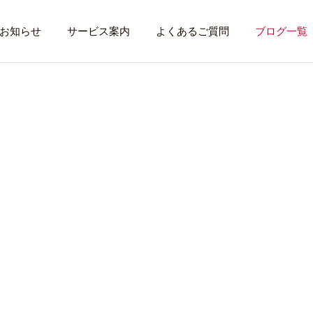
お知らせ
サービス案内
よくあるご質問
ブログ一覧
る
トレーニング内容
利用者のある１
トレーニング
話したいこと
全力禁止のススメ
社会資源を味方に
就労先・実習先
見学・体験す