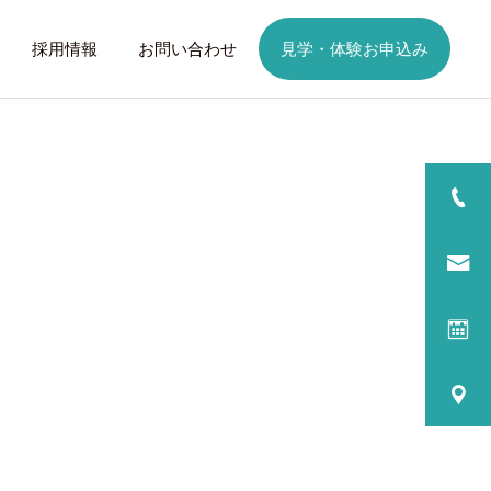
採用情報
お問い合わせ
見学・体験お申込み
詳細を見る
日
ご利用までの流れ
話したいこと
トレーニング
歩くことは幸せに
元気なふりを続けない
る
プログラム内容