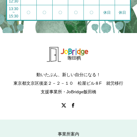
12:30
13:30
~
〇
〇
〇
〇
〇
休日
休日
15:30
動いたぶん、新しい自分になる！
東京都文京区後楽２－２－１０ 松屋ビル８F 就労移行
支援事業所・JoBridge飯田橋
事業所案内