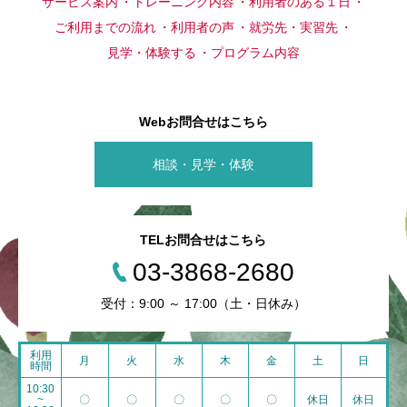
サービス案内
トレーニング内容
利用者のある１日
ご利用までの流れ
利用者の声
就労先・実習先
見学・体験する
プログラム内容
Webお問合せはこちら
相談・見学・体験
TELお問合せはこちら
03-3868-2680
受付：9:00 ～ 17:00（土・日休み）
利用
月
火
水
木
金
土
日
時間
10:30
~
〇
〇
〇
〇
〇
休日
休日