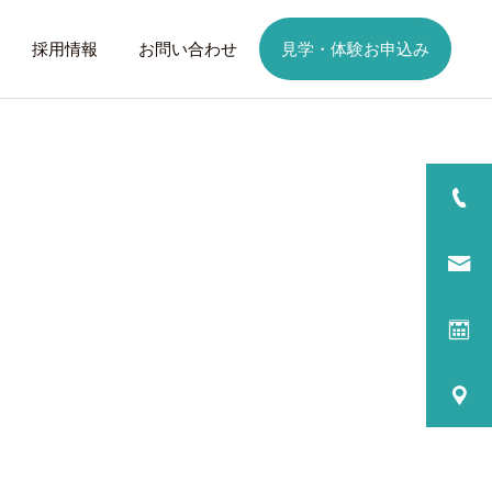
採用情報
お問い合わせ
見学・体験お申込み
詳細を見る
日
ご利用までの流れ
話したいこと
トレーニング
歩くことは幸せに
元気なふりを続けない
る
プログラム内容