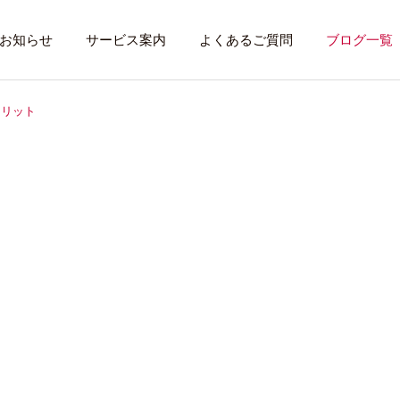
お知らせ
サービス案内
よくあるご質問
ブログ一覧
メリット
トレーニング内容
利用者のある１
トレーニング
話したいこと
全力禁止のススメ
社会資源を味方に
就労先・実習先
見学・体験す