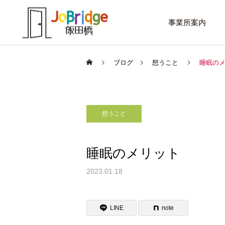
事業所案内
ブログ
想うこと
睡眠の
想うこと
サービス案内
話したいこと
トレーニング
睡眠のメリット
進路選択を変えたい大学生
働き続けるための土台
2023.01.18
利用者の声
LINE
note