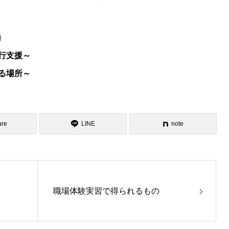
橋
行支援～
る場所～
are
LINE
note
職場体験実習で得られるもの