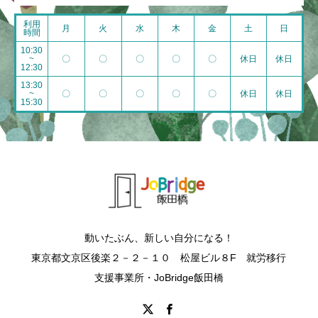
利用
月
火
水
木
金
土
日
時間
10:30
~
〇
〇
〇
〇
〇
休日
休日
12:30
13:30
~
〇
〇
〇
〇
〇
休日
休日
15:30
動いたぶん、新しい自分になる！
東京都文京区後楽２－２－１０ 松屋ビル８F 就労移行
支援事業所・JoBridge飯田橋