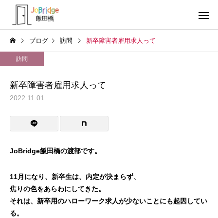
ブログ
訪問
新卒障害者雇用求人って
訪問
新卒障害者雇用求人って
2022.11.01
サービス案内
トレーニン
トレーニング
トレーニング
働き続けるための土台
全力禁止のススメ
JoBridge飯田橋の渡部です。
利用者の声
就労先・実
11月になり、新卒生は、内定が決まらず、
焦りの色をあらわにしてきた。
それは、新卒用のハローワーク求人が少ないことにも起因してい
る。