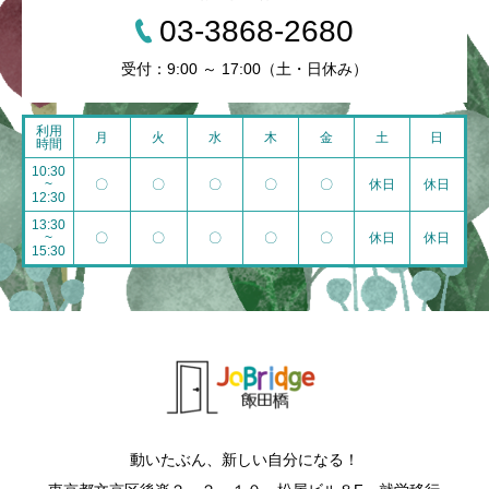
03-3868-2680
受付：9:00 ～ 17:00（土・日休み）
利用
月
火
水
木
金
土
日
時間
10:30
~
〇
〇
〇
〇
〇
休日
休日
12:30
13:30
~
〇
〇
〇
〇
〇
休日
休日
15:30
動いたぶん、新しい自分になる！