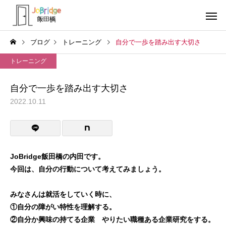
ブログ
トレーニング
自分で一歩を踏み出す大切さ
トレーニング
自分で一歩を踏み出す大切さ
2022.10.11
サービス案内
トレーニン
トレーニング
トレーニング
働き続けるための土台
全力禁止のススメ
JoBridge飯田橋の内田です。
今回は、自分の行動について考えてみましょう。
利用者の声
就労先・実
みなさんは就活をしていく時に、
①自分の障がい特性を理解する。
②自分か興味の持てる企業 やりたい職種ある企業研究をする。