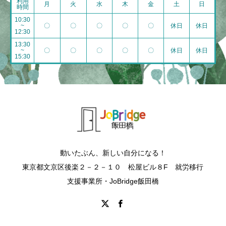
利用
月
火
水
木
金
土
日
時間
10:30
~
〇
〇
〇
〇
〇
休日
休日
12:30
13:30
~
〇
〇
〇
〇
〇
休日
休日
15:30
動いたぶん、新しい自分になる！
東京都文京区後楽２－２－１０ 松屋ビル８F 就労移行
支援事業所・JoBridge飯田橋